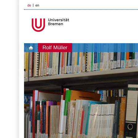
de
en
Rolf Müller