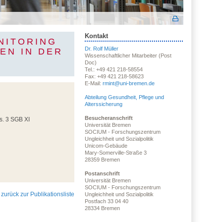
Kontakt
NITORING
Dr. Rolf Müller
EN IN DER
Wissenschaftlicher Mitarbeiter (Post
Doc)
Tel.: +49 421 218-58554
Fax: +49 421 218-58623
E-Mail:
rmint@uni-bremen.de
Abteilung Gesundheit, Pflege und
Alterssicherung
Besucheranschrift
s. 3 SGB XI
Universität Bremen
SOCIUM - Forschungszentrum
Ungleichheit und Sozialpolitik
Unicom-Gebäude
Mary-Somerville-Straße 3
28359 Bremen
Postanschrift
Universität Bremen
SOCIUM - Forschungszentrum
zurück zur Publikationsliste
Ungleichheit und Sozialpolitik
Postfach 33 04 40
28334 Bremen