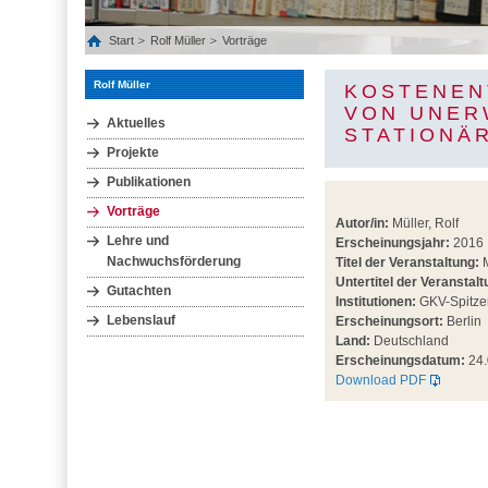
Start
Rolf Müller
Vorträge
Rolf Müller
KOSTENEN
VON UNER
Aktuelles
STATIONÄ
Projekte
Publikationen
Vorträge
Autor/in:
Müller, Rolf
Lehre und
Erscheinungsjahr:
2016
Nachwuchsförderung
Titel der Veranstaltung:
M
Untertitel der Veranstalt
Gutachten
Institutionen:
GKV-Spitze
Lebenslauf
Erscheinungsort:
Berlin
Land:
Deutschland
Erscheinungsdatum:
24.
Download PDF