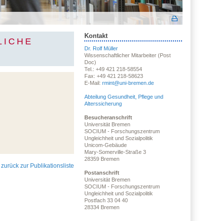
Kontakt
LICHE
Dr. Rolf Müller
Wissenschaftlicher Mitarbeiter (Post
Doc)
Tel.: +49 421 218-58554
Fax: +49 421 218-58623
E-Mail:
rmint@uni-bremen.de
Abteilung Gesundheit, Pflege und
Alterssicherung
Besucheranschrift
Universität Bremen
SOCIUM - Forschungszentrum
Ungleichheit und Sozialpolitik
Unicom-Gebäude
Mary-Somerville-Straße 3
28359 Bremen
zurück zur Publikationsliste
Postanschrift
Universität Bremen
SOCIUM - Forschungszentrum
Ungleichheit und Sozialpolitik
Postfach 33 04 40
28334 Bremen