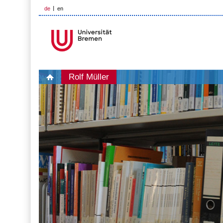
de
en
Rolf Müller