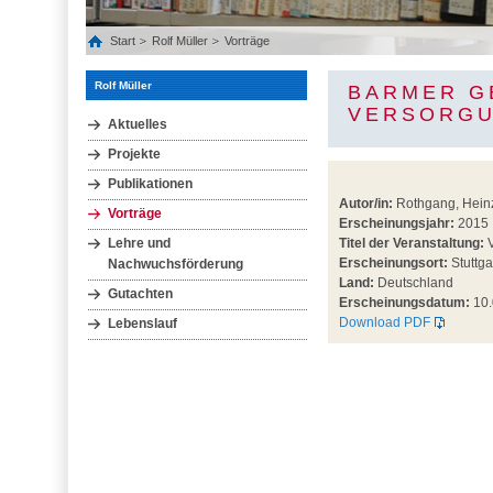
Start
Rolf Müller
Vorträge
Rolf Müller
BARMER G
VERSORGU
Aktuelles
Projekte
Publikationen
Autor/in:
Rothgang, Heinz;
Vorträge
Erscheinungsjahr:
2015
Lehre und
Titel der Veranstaltung:
V
Erscheinungsort:
Stuttga
Nachwuchsförderung
Land:
Deutschland
Gutachten
Erscheinungsdatum:
10.
Download PDF
Lebenslauf