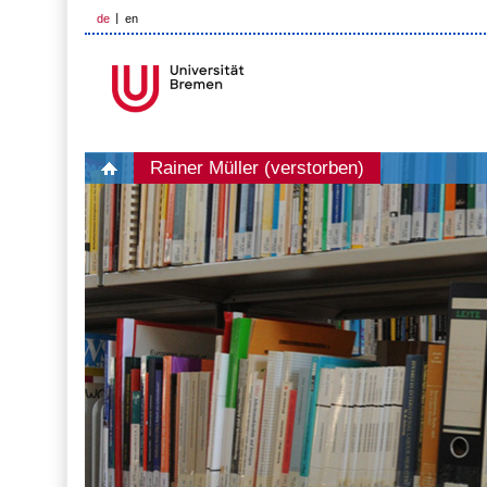
de
en
Rainer Müller (verstorben)