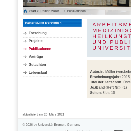
Start
Rainer Müller ...
Publikationen
Rainer Müller (verstorben)
ARBEITSME
MEDIZINI
Forschung
HEILKUNS
Projekte
UND PUBL
UNIVERSI
Publikationen
Vorträge
Gutachten
Autor/in:
Müller (verstorb
Lebenslauf
Erscheinungsjahr:
2015
Titel der Zeitschrift:
Öste
Jg./Band (Heft Nr.):
(1)
Seiten:
8 bis 15
aktualisiert am 26. März 2021
© 2026 by Universität Bremen, Germany