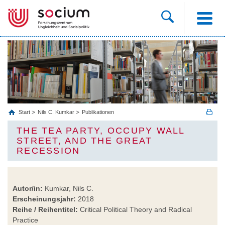
Start
Nils C. Kumkar
Publikationen
THE TEA PARTY, OCCUPY WALL
STREET, AND THE GREAT
RECESSION
Autor/in:
Kumkar, Nils C.
Erscheinungsjahr:
2018
Reihe / Reihentitel:
Critical Political Theory and Radical
Practice