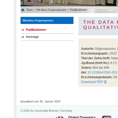
Start
Nikolitsa Grigoropoulou
Publikationen
Nikolitsa Grigoropoulou
THE DATA 
QUALITAT
Publikationen
Vorträge
Autor/in:
Grigoropoulou, N
Erscheinungsjahr:
2022
Titel der Zeitschrift:
Natu
Jg./Band (Heft Nr.):
6 (7)
Seiten:
904 bis 906
doi:
10.1038/s41562-022
Erscheinungsdatum:
28.
Download PDF
aktualisiert am 30. Januar 2024
© 2026 by Universität Bremen, Germany