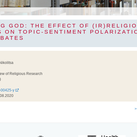
G GOD: THE EFFECT OF (IR)RELIGI
S ON TOPIC-SENTIMENT POLARIZATI
EBATES
ikolitsa
ew of Religious Research
)
-00425-y
08.2020
>