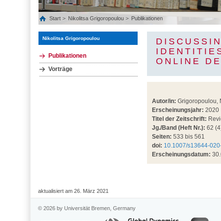
Start
Nikolitsa Grigoropoulou
Publikationen
Nikolitsa Grigoropoulou
DISCUSSIN
IDENTITIE
Publikationen
ONLINE D
Vorträge
Autor/in:
Grigoropoulou, N
Erscheinungsjahr:
2020
Titel der Zeitschrift:
Revi
Jg./Band (Heft Nr.):
62 (4
Seiten:
533 bis 561
doi:
10.1007/s13644-020
Erscheinungsdatum:
30.
aktualisiert am 26. März 2021
© 2026 by Universität Bremen, Germany