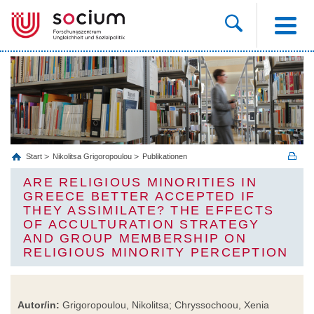
Start
Nikolitsa Grigoropoulou
Publikationen
ARE RELIGIOUS MINORITIES IN
GREECE BETTER ACCEPTED IF
THEY ASSIMILATE? THE EFFECTS
OF ACCULTURATION STRATEGY
AND GROUP MEMBERSHIP ON
RELIGIOUS MINORITY PERCEPTION
Autor/in:
Grigoropoulou, Nikolitsa; Chryssochoou, Xenia