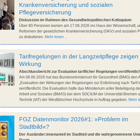
Krankenversicherung und sozialen
Pflegeversicherung
Diskussion im Rahmen des Gesundheitspolitischen Kolloquium
Über 80 Personen kamen am 17.06.2026 ins Haus der Wissenschaft, u
Reformen der gesetzlichen Krankenversicherung (GKV) und sozialen P
zu diskutieren.
Mehr lesen ...
Tarifregelungen in der Langzeitpflege zeigen
Wirkung
Abschlussbericht zur Evaluation tariflicher Regelungen veröffentlic
Am 08.06.2026 hat das Bundesministerium für Gesundheit (BMG) den A
„Evaluation der Wirkungen der Regelungen zur Entlohnung nach Tarif i
veröffentlicht. Die Evaluation hatte das Ministerium unter Beteiligung 
Arbeit und Soziales (BMAS) bei dem SOCIUM der Universität Bremen un
Technik (IAT) der Westfälischen Hochschule in Auftrag gegeben.
Mehr le
FGZ Datenmonitor 2026#1: »Problem im
Stadtbild«?
Der Ausländer:innenanteil im Stadtteil und die wahrgenommene Unsi