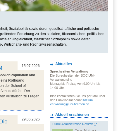
it, Sozialpolitik sowie deren gesellschaftliche und politische
rgreifenden Forschung zu den sozialen, ökonomischen, politischen,
zialer Ungleichheit, staatlicher Sozialpolitik sowie deren
s-, Wirtschafts- und Rechtswissenschaften.
Aktuelles
15.07.2026
M
Sprechzeiten Verwaltung
ool of Population and
Die Sprechzeiten der SOCIUM-
Verwaltung sind
Heinz Rothgang
Montag bis Freitag von 9.00 Uhr bis
on der School of
14.00 Uhr.
üßen zu dürfen. Der
ichen Austausch zu Fragen
Bitte kontaktieren Sie uns per Mail über
den Funktionsaccount
socium-
verwaltung@uni-bremen.de
Aktuell erschienen
29.06.2026
Die
Public Administration Review
Tepe, M. (u.a.):