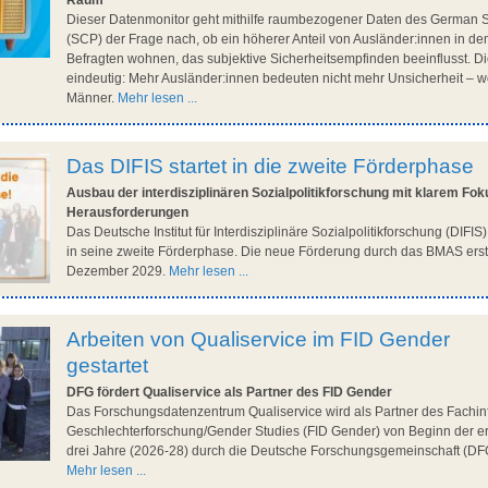
Raum
Dieser Datenmonitor geht mithilfe raumbezogener Daten des German 
(SCP) der Frage nach, ob ein höherer Anteil von Ausländer:innen in dem
Befragten wohnen, das subjektive Sicherheitsempfinden beeinflusst. D
eindeutig: Mehr Ausländer:innen bedeuten nicht mehr Unsicherheit – w
Männer.
Mehr lesen ...
Das DIFIS startet in die zweite Förderphase
Ausbau der interdisziplinären Sozialpolitikforschung mit klarem Fok
Herausforderungen
Das Deutsche Institut für Interdisziplinäre Sozialpolitikforschung (DIFIS
in seine zweite Förderphase. Die neue Förderung durch das BMAS erstr
Dezember 2029.
Mehr lesen ...
Arbeiten von Qualiservice im FID Gender
gestartet
DFG fördert Qualiservice als Partner des FID Gender
Das Forschungsdatenzentrum Qualiservice wird als Partner des Fachin
Geschlechterforschung/Gender Studies (FID Gender) von Beginn der er
drei Jahre (2026-28) durch die Deutsche Forschungsgemeinschaft (DFG
Mehr lesen ...