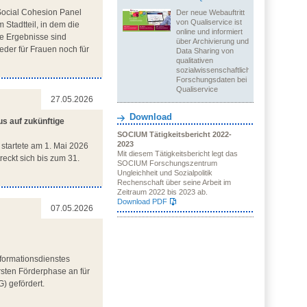
Social Cohesion Panel
Der neue Webauftritt
von Qualiservice ist
 Stadtteil, in dem die
online und informiert
ie Ergebnisse sind
über Archivierung und
eder für Frauen noch für
Data Sharing von
qualitativen
sozialwissenschaftlichen
Forschungsdaten bei
Qualiservice
27.05.2026
Download
us auf zukünftige
SOCIUM Tätigkeitsbericht 2022-
2023
) startete am 1. Mai 2026
Mit diesem Tätigkeitsbericht legt das
eckt sich bis zum 31.
SOCIUM Forschungszentrum
Ungleichheit und Sozialpolitik
Rechenschaft über seine Arbeit im
Zeitraum 2022 bis 2023 ab.
Download PDF
07.05.2026
formationsdienstes
sten Förderphase an für
) gefördert.