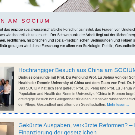
N AM SOCIUM
das einzige sozialwissenschaftliche Forschungsinstitut, das Fragen von Ungleichhe
h wie theoretisch untersucht. Der Schwerpunkt der Arbeit liegt auf der fächerübe
chen, rechtlichen, historischen und sozial-medizinischen Bedingungen und Folgen so
inär getragen wird diese Forschung vor allem von Soziologie, Politik-, Gesundheit
Hochrangiger Besuch aus China am SOCIU
Diskussionsrunde mit Prof. Du Peng und Prof. Lu Jiehua von der Sch
Health der Renmin University of China und dem Team von Prof. Dr. 
Das SOCIUM hat sich sehr gefreut, Prof. Du Peng und Prof. Lu Jiehua v
Population and Health der Renmin University of China in Bremen begr
dreitägige Besuch bot Gelegenheit für einen intensiven wissenschaftl
der Pflege, Gesundheit und alternden Gesellschaften.
Mehr lesen ...
Gekürzte Ausgaben, verkürzte Reformen? – 
Finanzierung der gesetzlichen