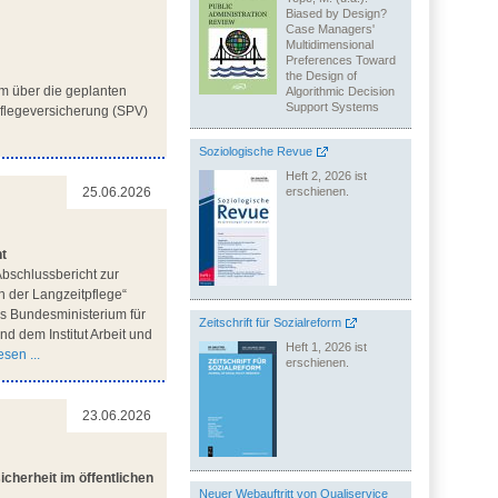
Biased by Design?
Case Managers'
Multidimensional
Preferences Toward
the Design of
m über die geplanten
Algorithmic Decision
Support Systems
flegeversicherung (SPV)
Soziologische Revue
Heft 2, 2026 ist
erschienen.
25.06.2026
ht
bschlussbericht zur
n der Langzeitpflege“
des Bundesministerium für
Zeitschrift für Sozialreform
d dem Institut Arbeit und
Heft 1, 2026 ist
sen ...
erschienen.
23.06.2026
cherheit im öffentlichen
Neuer Webauftritt von Qualiservice