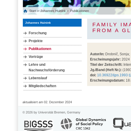
Start
Johannes Huinink
Publikationen
Johannes Huinink
FAMILY IM
FROM A G
Forschung
Projekte
Publikationen
Autor/in:
Drobnič, Sonja;
Vorträge
Erscheinungsjahr:
2024
Lehre und
Titel der Zeitschrift:
Inter
Jg./Band (Heft Nr.):
(199
Nachwuchsförderung
doi:
10.36922/ijps.1993
Lebenslauf
Erscheinungsdatum:
18.
Mitgliedschaften
aktualisiert am 02. Dezember 2024
© 2026 by Universität Bremen, Germany