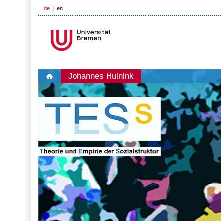
de
en
Johannes Huinink