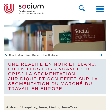
Start
Jean-Yves Gerlitz
Publikationen
UNE RÉALITÉ EN NOIR ET BLANC,
OU EN PLUSIEURS NUANCES DE
GRIS? LA SEGMENTATION
JURIDIQUE ET SON EFFET SUR LA
SEGMENTATION DU MARCHÉ DU
TRAVAIL EN EUROPE
Autor/in:
Dingeldey, Irene; Gerlitz, Jean-Yves