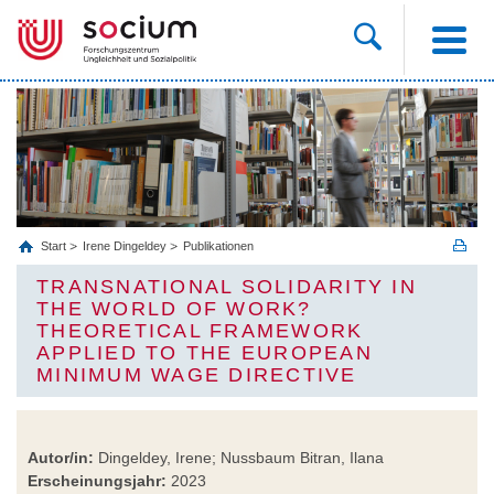
Start
Irene Dingeldey
Publikationen
TRANSNATIONAL SOLIDARITY IN
THE WORLD OF WORK?
THEORETICAL FRAMEWORK
APPLIED TO THE EUROPEAN
MINIMUM WAGE DIRECTIVE
Autor/in:
Dingeldey, Irene; Nussbaum Bitran, Ilana
Erscheinungsjahr:
2023