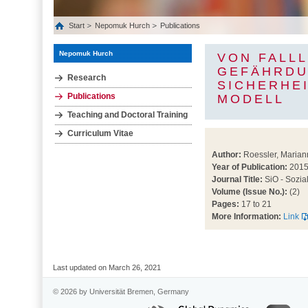
Start
Nepomuk Hurch
Publications
Nepomuk Hurch
VON FALL
GEFÄHRDU
Research
SICHERHE
Publications
MODELL
Teaching and Doctoral Training
Curriculum Vitae
Author:
Roessler, Marian
Year of Publication:
201
Journal Title:
SiO - Sozial
Volume (Issue No.):
(2)
Pages:
17 to 21
More Information:
Link
Last updated on March 26, 2021
© 2026 by Universität Bremen, Germany