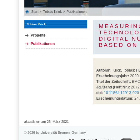
Start
Tobias Krick
Publikationen
Tobias Krick
MEASURIN
TECHNOLO
Projekte
DIGITAL 
Publikationen
BASED ON
Autor/in:
Krick, Tobias; H
Erscheinungsjahr:
2020
Titel der Zeitschrift:
BMC 
Jg./Band (Heft Nr.):
20 (2
doi:
10.1186/s12913-020
Erscheinungsdatum:
24.
aktualisiert am 26. März 2021
© 2026 by Universität Bremen, Germany