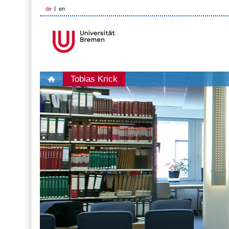
de
en
Tobias Krick