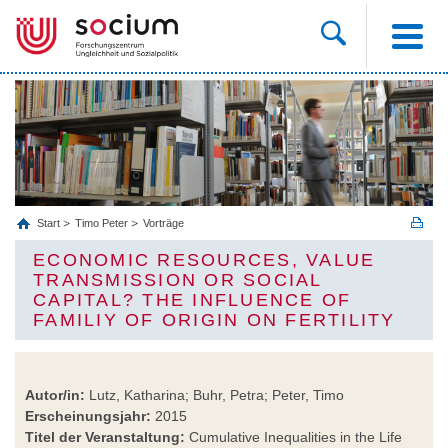
Start
Timo Peter
Vorträge
ECONOMIC RESOURCES, VALUE
TRANSMISSION OR SOCIAL
CAPITAL? THE INFLUENCE OF
FAMILIY OF ORIGIN ON FERTILITY
Autor/in:
Lutz, Katharina; Buhr, Petra; Peter, Timo
Erscheinungsjahr:
2015
Titel der Veranstaltung:
Cumulative Inequalities in the Life