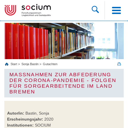
Start
Sonja Bastin
Gutachten
MASSNAHMEN ZUR ABFEDERUNG D
ER CORONA-PANDEMIE - FOLGEN F
ÜR SORGEARBEITENDE IM LAND B
REMEN
Autor/in:
Bastin, Sonja
Erscheinungsjahr:
2020
Institutionen:
SOCIUM