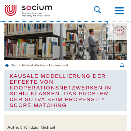
Start
Michael Windzio
Lectures and ...
KAUSALE MODELLIERUNG DER
EFFEKTE VON
KOOPERATIONSNETZWERKEN IN
SCHULKLASSEN. DAS PROBLEM
DER SUTVA BEIM PROPENSITY
SCORE MATCHING
Author:
Windzio, Michael