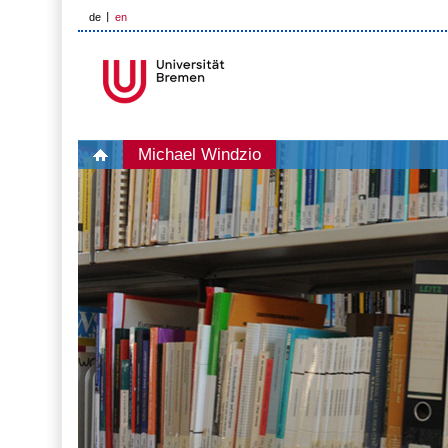
de
en
Michael Windzio