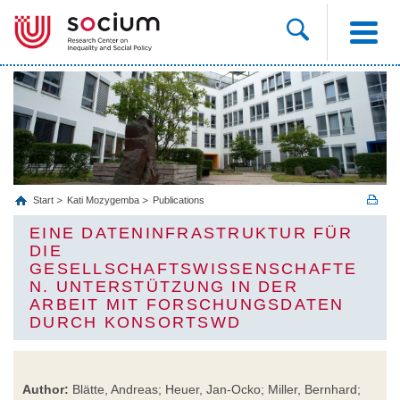
Start
Kati Mozygemba
Publications
EINE DATENINFRASTRUKTUR FÜR
DIE
GESELLSCHAFTSWISSENSCHAFTE
N. UNTERSTÜTZUNG IN DER
ARBEIT MIT FORSCHUNGSDATEN
DURCH KONSORTSWD
Author:
Blätte, Andreas; Heuer, Jan-Ocko; Miller, Bernhard;