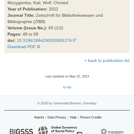
Mozygemba, Kati; Wolf, Christof
Year of Publication:
2022
Journal Title:
Zeitschrift für Bibliothekswesen und
Bibliographie (ZfBB)
Volume (Issue No.):
69 (1/2)
Pages:
48 to 58
doi:
10.3196/1864295020691276
Download PDF
> back to publication list
Last updated on May 02, 2024
to top
© 2026 by Universität Bremen, Germany
Imprint
Data Privacy
Help
Picture Credits