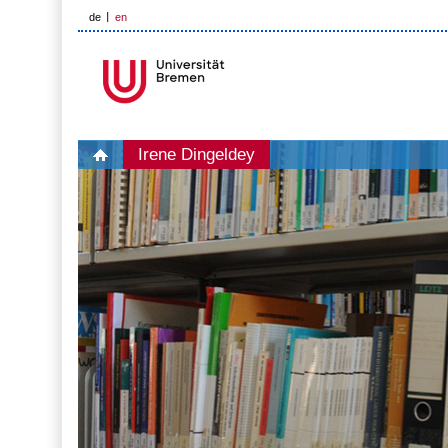
de
en
Irene Dingeldey