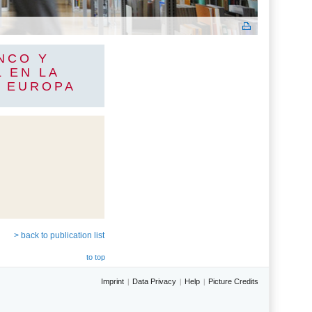
NCO Y
 EN LA
N EUROPA
> back to publication list
to top
Imprint
Data Privacy
Help
Picture Credits