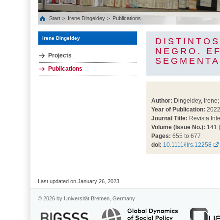
Start
Irene Dingeldey
Publications
Irene Dingeldey
DISTINTOS
NEGRO. E
Projects
SEGMENTA
Publications
Author:
Dingeldey, Irene;
Year of Publication:
202
Journal Title:
Revista Int
Volume (Issue No.):
141 (
Pages:
655 to 677
doi:
10.1111/ilrs.12258
Last updated on January 26, 2023
© 2026 by Universität Bremen, Germany