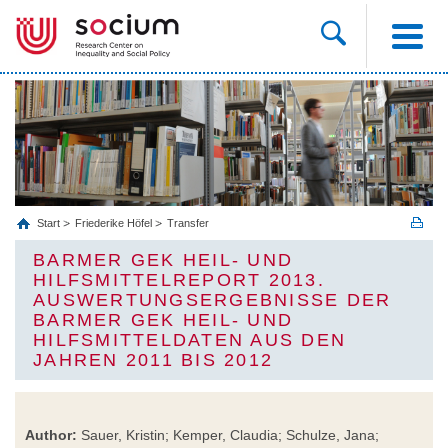
Start
Friederike Höfel
Transfer
BARMER GEK HEIL- UND
HILFSMITTELREPORT 2013.
AUSWERTUNGSERGEBNISSE DER
BARMER GEK HEIL- UND
HILFSMITTELDATEN AUS DEN
JAHREN 2011 BIS 2012
Author:
Sauer, Kristin; Kemper, Claudia; Schulze, Jana;