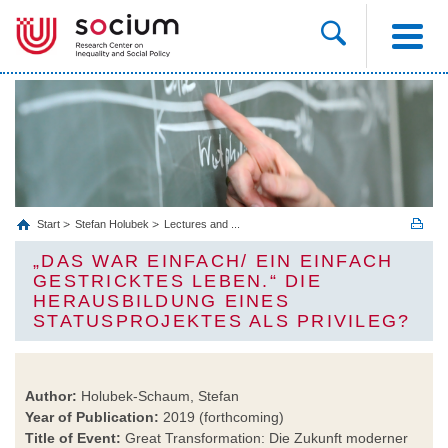
Start
Stefan Holubek
Lectures and ...
„DAS WAR EINFACH/ EIN EINFACH
GESTRICKTES LEBEN.“ DIE
HERAUSBILDUNG EINES
STATUSPROJEKTES ALS PRIVILEG?
Author:
Holubek-Schaum, Stefan
Year of Publication:
2019 (forthcoming)
Title of Event:
Great Transformation: Die Zukunft moderner