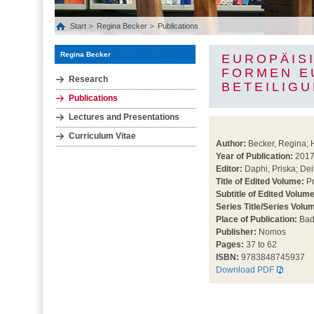
Start
Regina Becker
Publications
Regina Becker
EUROPÄISI
ORMEN EU
Research
ETEILIGU
Publications
Lectures and Presentations
Curriculum Vitae
Author:
Becker, Regina; 
Year of Publication:
201
Editor:
Daphi, Priska; Dei
Title of Edited Volume:
Pr
Subtitle of Edited Volume
Series Title/Series Volu
Place of Publication:
Bad
Publisher:
Nomos
Pages:
37 to 62
ISBN:
9783848745937
Download PDF