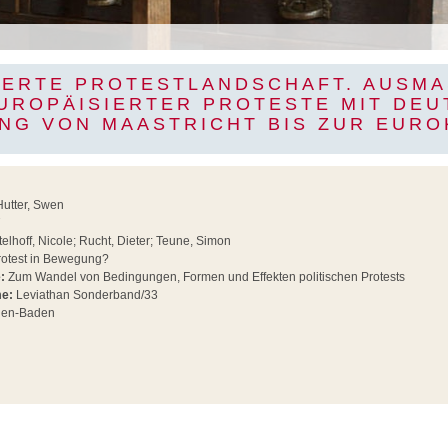
ERTE PROTESTLANDSCHAFT. AUSMAS
ROPÄISIERTER PROTESTE MIT DEUT
NG VON MAASTRICHT BIS ZUR EUROK
Hutter, Swen
7
telhoff, Nicole; Rucht, Dieter; Teune, Simon
otest in Bewegung?
:
Zum Wandel von Bedingungen, Formen und Effekten politischen Protests
me:
Leviathan Sonderband/33
en-Baden