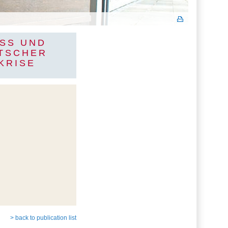
S UND F
SCHER B
RISE
> back to publication list