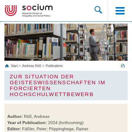
Start
Andreas Röß
Publications
ZUR SITUATION DER
GEISTESWISSENSCHAFTEN IM
FORCIERTEN
HOCHSCHULWETTBEWERB
Author:
Röß, Andreas
Year of Publication:
2024 (forthcoming)
Editor:
Fäßler, Peter; Pöppinghege, Rainer