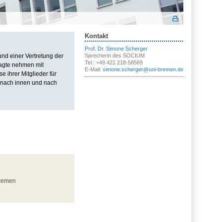
Kontakt
Prof. Dr. Simone Scherger
und einer Vertretung der
Sprecherin des SOCIUM
Tel.: +49 421 218-58569
ragte nehmen mit
E-Mail:
simone.scherger@uni-bremen.de
 ihrer Mitglieder für
M nach innen und nach
Bremen