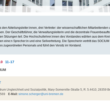
 den Abteilungsleiter:innen, drei Vertreter: der wissenschaftlichen Mitarbeitenden 
nnen. Der Geschäftsführer, die Verwaltungsleiterin und die dezentrale Frauenbeauft
n Sitzungen teil. Die Hochschullehrer:innen des Vorstandes wählen aus dem Kreise
en eine:n Sprecher:in und eine Sellvertretung. Die Sprecherin vertritt das SOCIU
des zugeordneten Personals und führt den Vorsitz im Vorstand.
10
11-17
CIUM
r
m Ungleichheit und Sozialpolitik, Mary-Somerville-Straße 5, R. 5.4410, 28359 
58569
E-Mail:
simone.scherger@uni-bremen.de