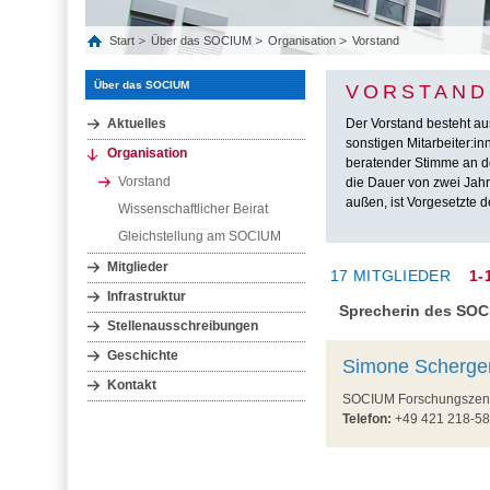
Start
Über das SOCIUM
Organisation
Vorstand
Über das SOCIUM
VORSTAND
Aktuelles
Der Vorstand besteht aus
sonstigen Mitarbeiter:i
Organisation
beratender Stimme an de
Vorstand
die Dauer von zwei Jahr
außen, ist Vorgesetzte 
Wissenschaftlicher Beirat
Gleichstellung am SOCIUM
Mitglieder
17 MITGLIEDER
1-
Infrastruktur
Sprecherin des SO
Stellenausschreibungen
Geschichte
Simone Scherge
Kontakt
SOCIUM Forschungszentru
Telefon:
+49 421 218-