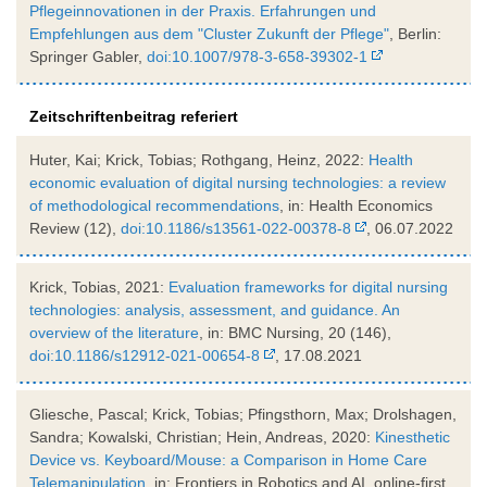
Pflegeinnovationen in der Praxis. Erfahrungen und
Empfehlungen aus dem "Cluster Zukunft der Pflege"
, Berlin:
Springer Gabler,
doi:10.1007/978-3-658-39302-1
Zeitschriftenbeitrag referiert
Huter, Kai; Krick, Tobias; Rothgang, Heinz, 2022:
Health
economic evaluation of digital nursing technologies: a review
of methodological recommendations
, in: Health Economics
Review (12),
doi:10.1186/s13561-022-00378-8
, 06.07.2022
Krick, Tobias, 2021:
Evaluation frameworks for digital nursing
technologies: analysis, assessment, and guidance. An
overview of the literature
, in: BMC Nursing, 20 (146),
doi:10.1186/s12912-021-00654-8
, 17.08.2021
Gliesche, Pascal; Krick, Tobias; Pfingsthorn, Max; Drolshagen,
Sandra; Kowalski, Christian; Hein, Andreas, 2020:
Kinesthetic
Device vs. Keyboard/Mouse: a Comparison in Home Care
Telemanipulation
, in: Frontiers in Robotics and AI, online-first,