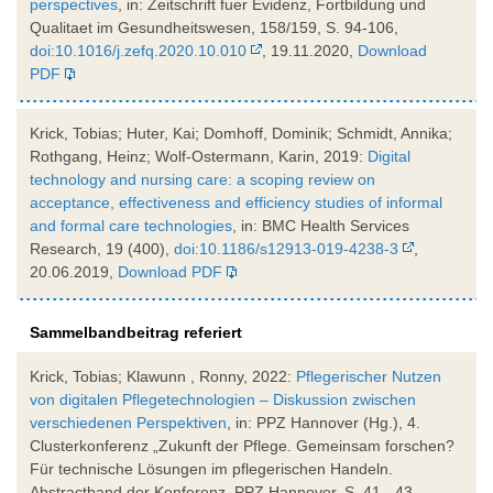
perspectives
, in: Zeitschrift fuer Evidenz, Fortbildung und
Qualitaet im Gesundheitswesen, 158/159, S. 94-106,
doi:10.1016/j.zefq.2020.10.010
, 19.11.2020,
Download
PDF
Krick, Tobias; Huter, Kai; Domhoff, Dominik; Schmidt, Annika;
Rothgang, Heinz; Wolf-Ostermann, Karin, 2019:
Digital
technology and nursing care: a scoping review on
acceptance, effectiveness and efficiency studies of informal
and formal care technologies
, in: BMC Health Services
Research, 19 (400),
doi:10.1186/s12913-019-4238-3
,
20.06.2019,
Download PDF
Sammelbandbeitrag referiert
Krick, Tobias; Klawunn , Ronny, 2022:
Pflegerischer Nutzen
von digitalen Pflegetechnologien – Diskussion zwischen
verschiedenen Perspektiven
, in: PPZ Hannover (Hg.), 4.
Clusterkonferenz „Zukunft der Pflege. Gemeinsam forschen?
Für technische Lösungen im pflegerischen Handeln.
Abstractband der Konferenz, PPZ Hannover, S. 41 - 43,