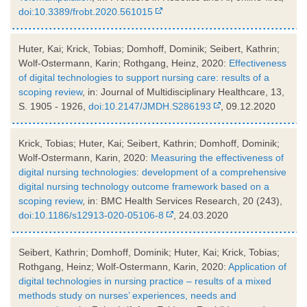
doi:10.3389/frobt.2020.561015
Huter, Kai; Krick, Tobias; Domhoff, Dominik; Seibert, Kathrin;
Wolf-Ostermann, Karin; Rothgang, Heinz, 2020:
Effectiveness
of digital technologies to support nursing care: results of a
scoping review
, in: Journal of Multidisciplinary Healthcare, 13,
S. 1905 - 1926,
doi:10.2147/JMDH.S286193
, 09.12.2020
Krick, Tobias; Huter, Kai; Seibert, Kathrin; Domhoff, Dominik;
Wolf-Ostermann, Karin, 2020:
Measuring the effectiveness of
digital nursing technologies: development of a comprehensive
digital nursing technology outcome framework based on a
scoping review
, in: BMC Health Services Research, 20 (243),
doi:10.1186/s12913-020-05106-8
, 24.03.2020
Seibert, Kathrin; Domhoff, Dominik; Huter, Kai; Krick, Tobias;
Rothgang, Heinz; Wolf-Ostermann, Karin, 2020:
Application of
digital technologies in nursing practice – results of a mixed
methods study on nurses’ experiences, needs and