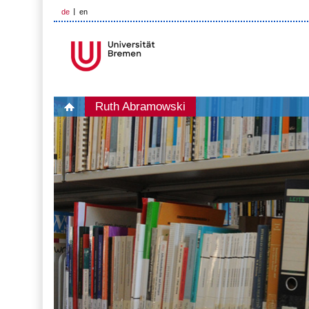
de
en
Ruth Abramowski