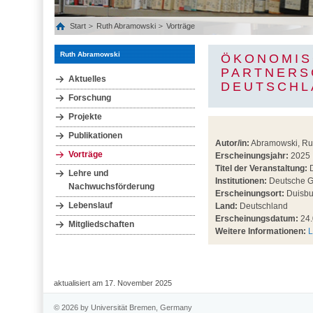
Start
Ruth Abramowski
Vorträge
Ruth Abramowski
ÖKONOMIS
PARTNERS
Aktuelles
DEUTSCHL
Forschung
Projekte
Publikationen
Autor/in:
Abramowski, Rut
Vorträge
Erscheinungsjahr:
2025
Titel der Veranstaltung:
D
Lehre und
Institutionen:
Deutsche Ge
Nachwuchsförderung
Erscheinungsort:
Duisbu
Lebenslauf
Land:
Deutschland
Erscheinungsdatum:
24.
Mitgliedschaften
Weitere Informationen:
L
aktualisiert am 17. November 2025
© 2026 by Universität Bremen, Germany