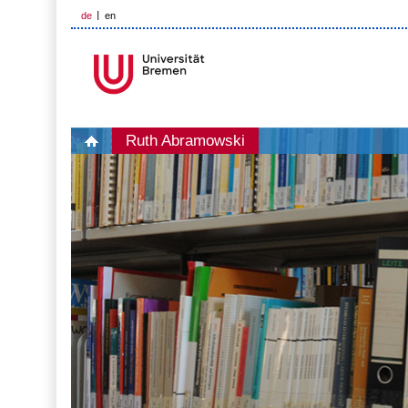
de
en
Ruth Abramowski