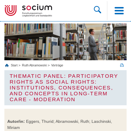
Start
Ruth Abramowski
Vorträge
THEMATIC PANEL: PARTICIPATORY
RIGHTS AS SOCIAL RIGHTS:
INSTITUTIONS, CONSEQUENCES,
AND CONCEPTS IN LONG-TERM
CARE - MODERATION
Autor/in:
Eggers, Thurid; Abramowski, Ruth; Laschinski,
Miriam