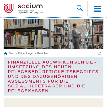
Start
Rainer Unger
Gutachten
FINANZIELLE AUSWIRKUNGEN DER
UMSETZUNG DES NEUEN
PFLEGEBEDÜRFTIGKEITSBEGRIFFS
UND DES DAZUGEHÖRIGEN
ASSESSMENTS FÜR DIE
SOZIALHILFETRÄGER UND DIE
PFLEGEKASSEN