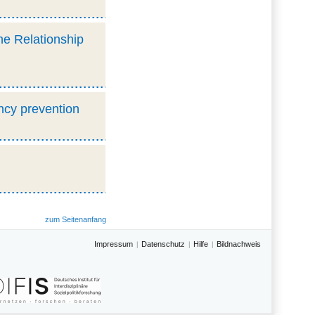
he Relationship
ncy prevention
zum Seitenanfang
Impressum
Datenschutz
Hilfe
Bildnachweis