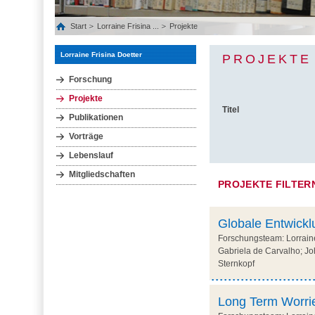
Start
Lorraine Frisina ...
Projekte
Lorraine Frisina Doetter
PROJEKTE
Forschung
Projekte
Titel
Publikationen
Vorträge
Lebenslauf
Mitgliedschaften
PROJEKTE FILTER
Globale Entwick
Forschungsteam: Lorraine 
Gabriela de Carvalho; J
Sternkopf
Long Term Worrie