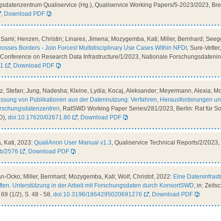
gsdatenzentrum Qualiservice (Hg.), Qualiservice Working Papers/5-2023/2023, Br
,
Download PDF
 Sami; Henzen, Christin; Linares, Jimena; Mozygemba, Kati; Miller, Bernhard; Seeg
sses Borders - Join Forces! Multidisciplinary Use Cases Within NFDI
, Sure-Vetter
e Conference on Research Data Infrastructure/1/2023, Nationale Forschungsdateninf
41
,
Download PDF
z, Stefan; Jung, Nadesha; Kleine, Lydia; Kocaj, Aleksander; Meyermann, Alexia; M
assung von Publikationen aus der Datennutzung: Verfahren, Herausforderungen un
orschungsdatenzentren
, RatSWD Working Paper Series/281/2023, Berlin: Rat für So
D),
doi:10.17620/02671.80
,
Download PDF
 Kati, 2023:
QualiAnon User Manual v1.3
, Qualiservice Technical Reports/2/2023,
ib/2576
,
Download PDF
an-Ocko; Miller, Bernhard; Mozygemba, Kati; Wolf, Christof, 2022:
Eine Dateninfrastr
ten. Unterstützung in der Arbeit mit Forschungsdaten durch KonsortSWD
, in: Zeits
69 (1/2), S. 48 - 58,
doi:10.3196/1864295020691276
,
Download PDF