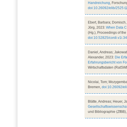
Handreichung
, Forschun
doi:10.26092/elib/2525
Ebert, Barbara; Domisch,
Jörg, 2023:
When Data Cro
(Hg.), Proceedings of th
doi:10.52825/cordi.v1i.3
Daniel, Andreas; Jakowat
Alexander, 2023:
Die Erf
Erfahrungsbericht von F
Wirtschaftsdaten (RatSW
Nicolai, Tom; Mozygemba,
Bremen,
doi:10.26092/el
Blätte, Andreas; Heuer, J
Gesellschaftswissenschaf
und Bibliographie (ZfBB), 