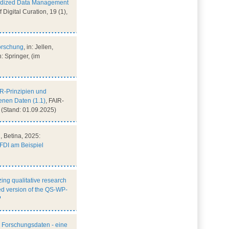
rdized Data Management
f Digital Curation, 19 (1),
orschung
, in: Jellen,
: Springer, (im
R-Prinzipien und
nen Daten (1.1)
, FAIR-
(Stand: 01.09.2025)
, Betina, 2025:
FDI am Beispiel
ing qualitative research
ted version of the QS-WP-
r Forschungsdaten - eine