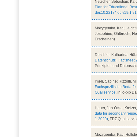
Netscher, Sebastian; Kal
Plan for Educational Res
doi:10.2218/ijdc.v19i1.9
Mozygemba, Kati; Leichtl
Josephine; Ohlbrecht, Hei
Erscheinen)
Deschler, Katharina; Hüb
Datenschutz | Factsheet
Prinzipien und Datenschu
Imeri, Sabine; Rizzolli, 
Fachspezifische Bedarfe 
Qualiservice
, in: o-bib D
Heuer, Jan-Ocko; Kretzer
data for secondary reuse.
1-2020)
, FDZ Qualiservi
Mozygemba, Kati; Hollste