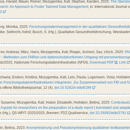
uza, Harald; Mauer, Reiner; Mozygemba, Kati; Stephan, Karsten, 2025:
The Standa
earch: An Approach to Foster Tailored Data Management
, in: International Journal o
10
ing, Monika, 2025:
Forschungsdatenmanagement in der qualitativen Gesundheitsf
ke; Seltrecht, Astrid; Busch, S. (Hg.), Qualitative Gesundheitsforschung, Wiesbaden
ner, Andreas; März, Hans; Mozygemba, Kati; Rieger, Jochem; Sax, Ulrich, 2025:
FAI
 2 - Methoden zum FAIRen und datenschutzkonformen Umgang mit personenbezoge
tz/2025, Nationale Forschungsdateninfrastruktur (NFDI),
Download PDF
,
Link
Michaela; Enders, Kristina; Mozygemba, Kati; Lein, Paula; Logemann, Viola; Hollstein
in Forschungsdateninfrastrukturen integrieren. Zur Zusammenarbeit von FID und N
as offene Bibliotheksjournal, 12 (4),
doi:10.5282/o-bib/6199
, Susanne; Mozygemba, Kati; Huber, Elisabeth; Hollstein, Betina, 2025:
Contextualiz
 A guide for researchers on the preparation of a study report ( translated and adap
ce (Hg.), QS-WP/7-2025/2025, Bremen: FDZ Qualiservice,
doi:10.26092/elib/3791
in, Betina, 2023:
Anonymisierung und Pseudonymisierung qualitativer textbasierte