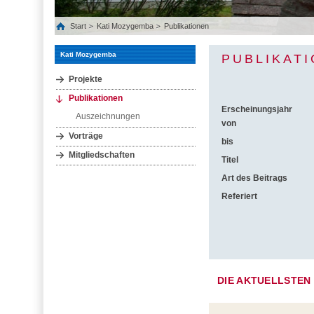
Start
Kati Mozygemba
Publikationen
Kati Mozygemba
PUBLIKAT
Projekte
Publikationen
Erscheinungsjahr
Auszeichnungen
von
Vorträge
bis
Mitgliedschaften
Titel
Art des Beitrags
Referiert
DIE AKTUELLSTEN