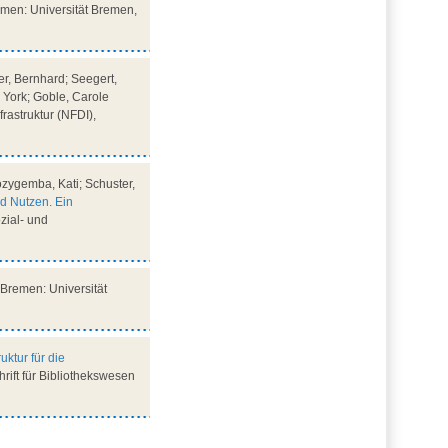
emen: Universität Bremen,
er, Bernhard; Seegert,
, York; Goble, Carole
rastruktur (NFDI),
ozygemba, Kati; Schuster,
d Nutzen. Ein
zial- und
 Bremen: Universität
uktur für die
chrift für Bibliothekswesen