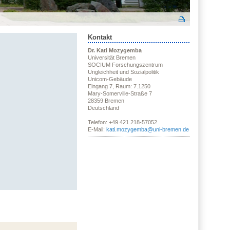
Kontakt
Dr. Kati Mozygemba
Universität Bremen
SOCIUM Forschungszentrum
Ungleichheit und Sozialpolitik
Unicom-Gebäude
Eingang 7, Raum: 7.1250
Mary-Somerville-Straße 7
28359 Bremen
Deutschland
Telefon: +49 421 218-57052
E-Mail:
kati.mozygemba@uni-bremen.de