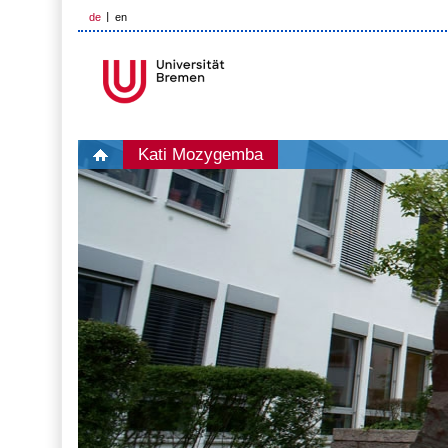
de
en
Kati Mozygemba