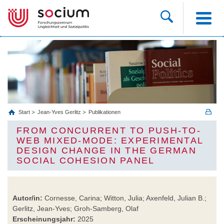
Start
Jean-Yves Gerlitz
Publikationen
FROM CONCURRENT TO PUSH-TO-
WEB MIXED-MODE: EXPERIMENTAL
DESIGN CHANGE IN THE GERMAN
SOCIAL COHESION PANEL
Autor/in:
Cornesse, Carina; Witton, Julia; Axenfeld, Julian B.;
Gerlitz, Jean-Yves; Groh-Samberg, Olaf
Erscheinungsjahr:
2025