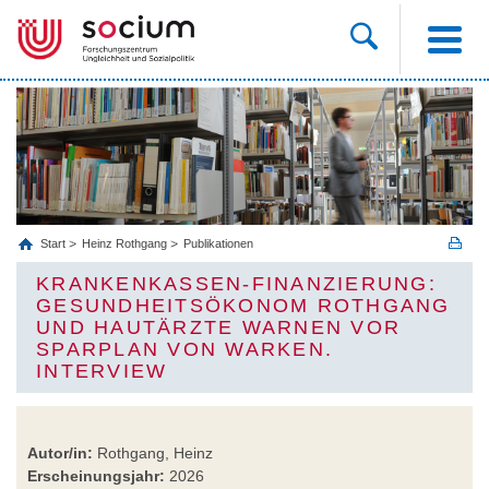
Start
Heinz Rothgang
Publikationen
KRANKENKASSEN-FINANZIERUNG:
GESUNDHEITSÖKONOM ROTHGANG
UND HAUTÄRZTE WARNEN VOR
SPARPLAN VON WARKEN.
INTERVIEW
Autor/in:
Rothgang, Heinz
Erscheinungsjahr:
2026