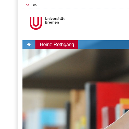
de
en
Heinz Rothgang