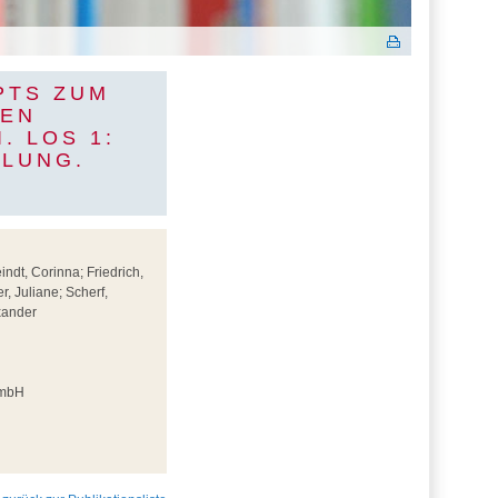
PTS ZUM
TEN
LOS 1: K
UNG. A
ndt, Corinna; Friedrich,
, Juliane; Scherf,
exander
 mbH