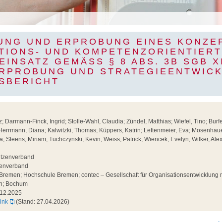
UNG UND ERPROBUNG EINES KONZE
ATIONS- UND KOMPETENZORIENTIER
INSATZ GEMÄSS § 8 ABS. 3B SGB XI. 
PROBUNG UND STRATEGIEENTWICKL
BERICHT
 Darmann-Finck, Ingrid; Stolle-Wahl, Claudia; Zündel, Matthias; Wiefel, Tino; Burfei
Herrmann, Diana; Kalwitzki, Thomas; Küppers, Katrin; Lettenmeier, Eva; Mosenhauer
a; Steens, Miriam; Tuchczynski, Kevin; Weiss, Patrick; Wiencek, Evelyn; Wilker, Al
tzenverband
enverband
 Bremen; Hochschule Bremen; contec – Gesellschaft für Organisationsentwicklung
n; Bochum
12.2025
ink
(Stand: 27.04.2026)