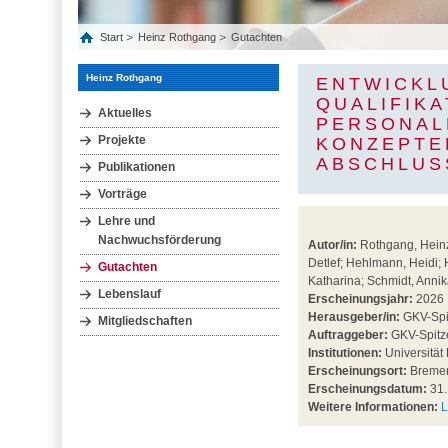
Start
Heinz Rothgang
Gutachten
Heinz Rothgang
ENTWICKL
QUALIFIK
Aktuelles
PERSONALE
Projekte
ONZEPTER
BSCHLUSS
Publikationen
Vorträge
Lehre und
Nachwuchsförderung
Autor/in:
Rothgang, Heinz;
Detlef; Hehlmann, Heidi; 
Gutachten
Katharina; Schmidt, Annik
Lebenslauf
Erscheinungsjahr:
2026
Herausgeber/in:
GKV-Spi
Mitgliedschaften
Auftraggeber:
GKV-Spitz
Institutionen:
Universität
Erscheinungsort:
Breme
Erscheinungsdatum:
31.
Weitere Informationen:
L