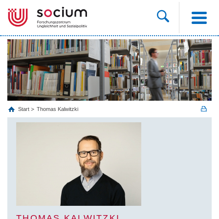
Start
Thomas Kalwitzki
THOMAS KALWITZKI