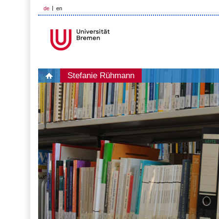
de
en
Stefanie Rühmann