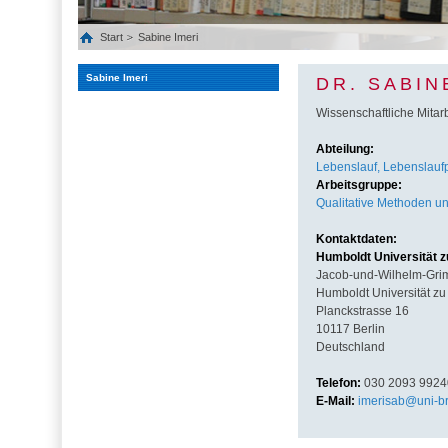
Start
Sabine Imeri
Sabine Imeri
DR. SABIN
Wissenschaftliche Mitarb
Abteilung:
Lebenslauf, Lebenslaufpo
Arbeitsgruppe:
Qualitative Methoden un
Kontaktdaten:
Humboldt Universität z
Jacob-und-Wilhelm-Gr
Humboldt Universität zu 
Planckstrasse 16
10117 Berlin
Deutschland
Telefon:
030 2093 9924
E-Mail:
imerisab@uni-b