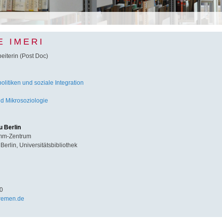
E IMERI
eiterin (Post Doc)
litiken und soziale Integration
d Mikrosoziologie
u Berlin
imm-Zentrum
Berlin, Universitätsbibliothek
0
remen.de