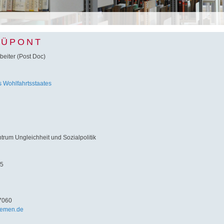
DÜPONT
beiter (Post Doc)
 Wohlfahrtsstaates
um Ungleichheit und Sozialpolitik
 5
7060
remen.de