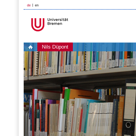
de
en
Nils Düpont