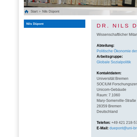
Start
Nils Düpont
Nils Düpont
DR. NILS 
Wissenschaftlicher Mitar
Abteilung:
Politische Ökonomie des
Arbeitsgruppe:
Globale Sozialpolitik
Kontaktdaten:
Universität Bremen
SOCIUM Forschungszentr
Unicom-Gebäude
Raum: 7.1060
Mary-Somerville-Straße
28359 Bremen
Deutschland
Telefon:
+49 421 218-5
E-Mail:
duepont@uni-b