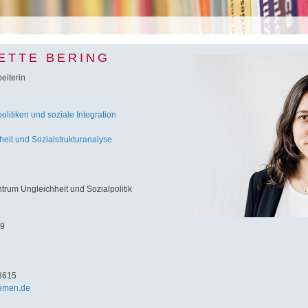
ETTE BERING
eiterin
litiken und soziale Integration
heit und Sozialstrukturanalyse
um Ungleichheit und Sozialpolitik
 9
8615
emen.de