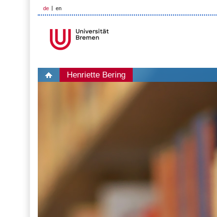
de
en
Henriette Bering