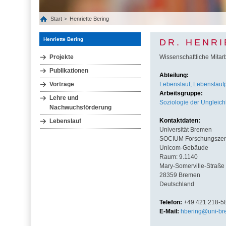
Start
Henriette Bering
Henriette Bering
DR. HENRI
Projekte
Wissenschaftliche Mitarb
Publikationen
Abteilung:
Vorträge
Lebenslauf, Lebenslaufpo
Arbeitsgruppe:
Lehre und
Soziologie der Ungleich
Nachwuchsförderung
Kontaktdaten:
Lebenslauf
Universität Bremen
SOCIUM Forschungszentr
Unicom-Gebäude
Raum: 9.1140
Mary-Somerville-Straße
28359 Bremen
Deutschland
Telefon:
+49 421 218-5
E-Mail:
hbering@uni-br