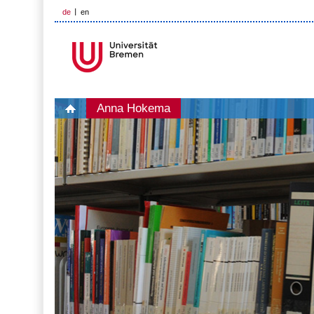
de
en
Anna Hokema