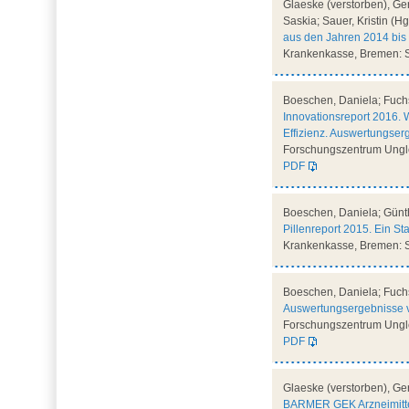
Glaeske (verstorben), Gerd
Saskia; Sauer, Kristin (Hg
aus den Jahren 2014 bis
Krankenkasse, Bremen: S
Boeschen, Daniela; Fuchs,
Innovationsreport 2016. 
Effizienz. Auswertungse
Forschungszentrum Unglei
PDF
Boeschen, Daniela; Günth
Pillenreport 2015. Ein St
Krankenkasse, Bremen: S
Boeschen, Daniela; Fuchs,
Auswertungsergebnisse v
Forschungszentrum Unglei
PDF
Glaeske (verstorben), Ger
BARMER GEK Arzneimitte