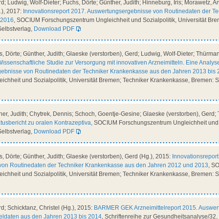
; Ludwig, Wolf-Dieter; Fuchs, Dörte; Günther, Judith; Hinneburg, Iris; Morawetz, And
.), 2017:
Innovationsreport 2017. Auswertungsergebnisse von Routinedaten der T
 2016
, SOCIUM Forschungszentrum Ungleichheit und Sozialpolitik, Universität Bre
elbstverlag,
Download PDF
 Dörte; Günther, Judith; Glaeske (verstorben), Gerd; Ludwig, Wolf-Dieter; Thürmann
Wissenschaftliche Studie zur Versorgung mit innovativen Arzneimitteln. Eine Analy
rgebnisse von Routinedaten der Techniker Krankenkasse aus den Jahren 2013 bis
chheit und Sozialpolitik, Universität Bremen; Techniker Krankenkasse, Bremen: S
er, Judith; Chytrek, Dennis; Schoch, Goentje-Gesine; Glaeske (verstorben), Gerd; 
atusbericht zu oralen Kontrazeptiva
, SOCIUM Forschungszentrum Ungleichheit und S
elbstverlag,
Download PDF
 Dörte; Günther, Judith; Glaeske (verstorben), Gerd (Hg.), 2015:
Innovationsreport
on Routinedaten der Techniker Krankenkasse aus den Jahren 2012 und 2013
, S
chheit und Sozialpolitik, Universität Bremen; Techniker Krankenkasse, Bremen: S
d; Schicktanz, Christel (Hg.), 2015:
BARMER GEK Arzneimittelreport 2015. Auswer
ldaten aus den Jahren 2013 bis 2014
, Schriftenreihe zur Gesundheitsanalyse/32,