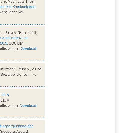
ré; Muth, Lutz; Ritter,
echniker Krankenkasse
men; Techniker
, Petra A. (Hg.), 2016:
se von Evidenz und
 2015
, SOCIUM
elbstverlag,
Download
Thürmann, Petra A., 2015:
ozialpolitik; Techniker
 2015.
OCIUM
elbstverlag,
Download
tungsergebnisse der
 Siegburg: Asgard,