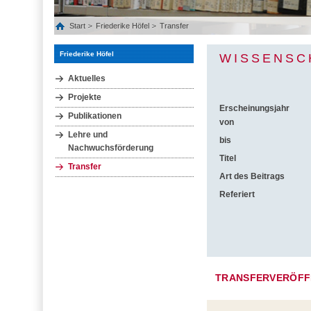
Start
Friederike Höfel
Transfer
Friederike Höfel
WISSENSC
Aktuelles
Projekte
Erscheinungsjahr
Publikationen
von
Lehre und
bis
Nachwuchsförderung
Titel
Transfer
Art des Beitrags
Referiert
TRANSFERVERÖFF