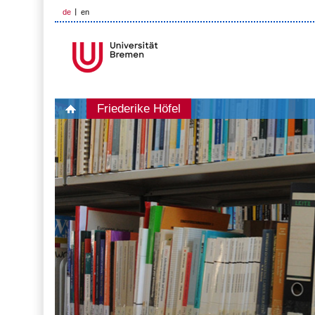
de
en
Friederike Höfel