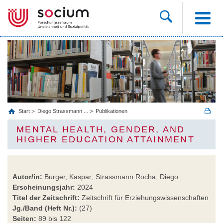
Start
Diego Strassmann ...
Publikationen
MENTAL HEALTH, GENDER, AND
HIGHER EDUCATION ATTAINMENT
Autor/in:
Burger, Kaspar; Strassmann Rocha, Diego
Erscheinungsjahr:
2024
Titel der Zeitschrift:
Zeitschrift für Erziehungswissenschaften
Jg./Band (Heft Nr.):
(27)
Seiten:
89 bis 122