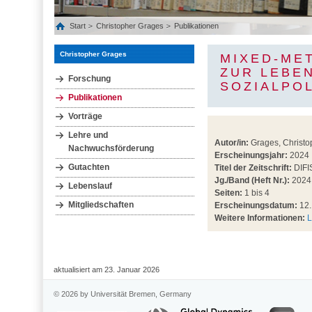
Start
Christopher Grages
Publikationen
Christopher Grages
MIXED-ME
ZUR LEBE
Forschung
SOZIALPOL
Publikationen
Vorträge
Lehre und
Autor/in:
Grages, Christo
Nachwuchsförderung
Erscheinungsjahr:
2024
Gutachten
Titel der Zeitschrift:
DIFI
Jg./Band (Heft Nr.):
2024 
Lebenslauf
Seiten:
1 bis 4
Mitgliedschaften
Erscheinungsdatum:
12.
Weitere Informationen:
L
aktualisiert am 23. Januar 2026
© 2026 by Universität Bremen, Germany