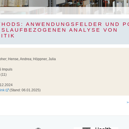
THODS: ANWENDUNGSFELDER UND P
NSLAUFBEZOGENEN ANALYSE VON
ITIK
pher; Hense, Andrea; Höppner, Julia
S Impuls
(11)
12.2024
ink
(Stand: 06.01.2025)
>