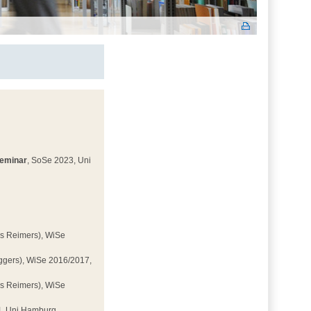
Seminar
, SoSe 2023, Uni
is Reimers), WiSe
ggers), WiSe 2016/2017,
is Reimers), WiSe
4, Uni Hamburg