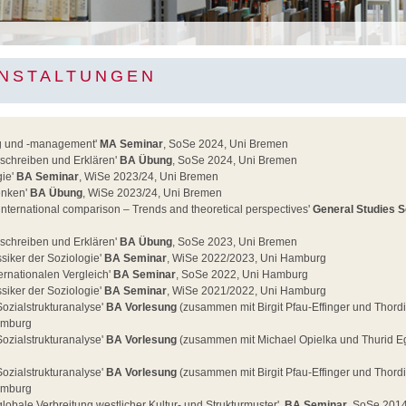
NSTALTUNGEN
ng und -management'
MA Seminar
, SoSe 2024, Uni Bremen
eschreiben und Erklären'
BA Übung
, SoSe 2024, Uni Bremen
gie'
BA Seminar
, WiSe 2023/24, Uni Bremen
enken'
BA Übung
, WiSe 2023/24, Uni Bremen
 international comparison – Trends and theoretical perspectives'
General Studies 
eschreiben und Erklären'
BA Übung
, SoSe 2023, Uni Bremen
ssiker der Soziologie'
BA Seminar
, WiSe 2022/2023, Uni Hamburg
nternationalen Vergleich'
BA Seminar
, SoSe 2022, Uni Hamburg
ssiker der Soziologie'
BA Seminar
, WiSe 2021/2022, Uni Hamburg
Sozialstrukturanalyse'
BA Vorlesung
(zusammen mit Birgit Pfau-Effinger und Thord
amburg
Sozialstrukturanalyse'
BA Vorlesung
(zusammen mit Michael Opielka und Thurid E
Sozialstrukturanalyse'
BA Vorlesung
(zusammen mit Birgit Pfau-Effinger und Thord
amburg
 globale Verbreitung westlicher Kultur- und Strukturmuster',
BA Seminar
, SoSe 201