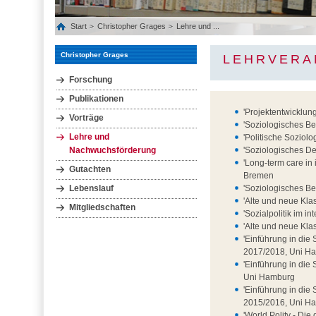
Start
Christopher Grages
Lehre und ...
Christopher Grages
LEHRVERA
Forschung
Publikationen
'Projektentwicklu
Vorträge
'Soziologisches B
Lehre und
'Politische Soziolo
Nachwuchsförderung
'Soziologisches D
'Long-term care in
Gutachten
Bremen
Lebenslauf
'Soziologisches B
'Alte und neue Kla
Mitgliedschaften
'Sozialpolitik im i
'Alte und neue Kla
'Einführung in die 
2017/2018, Uni H
'Einführung in die 
Uni Hamburg
'Einführung in die 
2015/2016, Uni H
'World Polity - Die