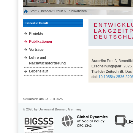
Start
Benedikt Preuß
Publikationen
Benedikt Preuß
ENTWICKLU
LANGZEITP
Projekte
DEUTSCHL
Publikationen
Vorträge
Lehre und
Autor/in:
Preuß, Benedikt;
Nachwuchsförderung
Erscheinungsjahr:
2025
Lebenslauf
Titel der Zeitschrift:
Das 
doi:
10.1055/a-2536-320
aktualisiert am 23. Juli 2025
© 2026 by Universität Bremen, Germany