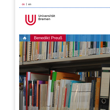
de
en
Benedikt Preuß