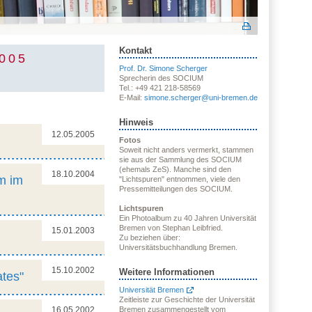
Kontakt
005
Prof. Dr. Simone Scherger
Sprecherin des SOCIUM
Tel.: +49 421 218-58569
E-Mail:
simone.scherger@uni-bremen.de
Hinweis
12.05.2005
Fotos
Soweit nicht anders vermerkt, stammen
sie aus der Sammlung des SOCIUM
(ehemals ZeS). Manche sind den
18.10.2004
m im
"Lichtspuren" entnommen, viele den
Pressemitteilungen des SOCIUM.
Lichtspuren
Ein Photoalbum zu 40 Jahren Universität
Bremen von Stephan Leibfried.
15.01.2003
Zu beziehen über:
Universitätsbuchhandlung Bremen.
15.10.2002
Weitere Informationen
ates"
Universität Bremen
Zeitleiste zur Geschichte der Universität
16.05.2002
Bremen zusammengestellt vom