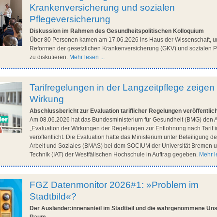
Krankenversicherung und sozialen
Pflegeversicherung
Diskussion im Rahmen des Gesundheitspolitischen Kolloquium
Über 80 Personen kamen am 17.06.2026 ins Haus der Wissenschaft, u
Reformen der gesetzlichen Krankenversicherung (GKV) und sozialen P
zu diskutieren.
Mehr lesen ...
Tarifregelungen in der Langzeitpflege zeigen
Wirkung
Abschlussbericht zur Evaluation tariflicher Regelungen veröffentlic
Am 08.06.2026 hat das Bundesministerium für Gesundheit (BMG) den A
„Evaluation der Wirkungen der Regelungen zur Entlohnung nach Tarif i
veröffentlicht. Die Evaluation hatte das Ministerium unter Beteiligung 
Arbeit und Soziales (BMAS) bei dem SOCIUM der Universität Bremen un
Technik (IAT) der Westfälischen Hochschule in Auftrag gegeben.
Mehr le
FGZ Datenmonitor 2026#1: »Problem im
Stadtbild«?
Der Ausländer:innenanteil im Stadtteil und die wahrgenommene Unsi