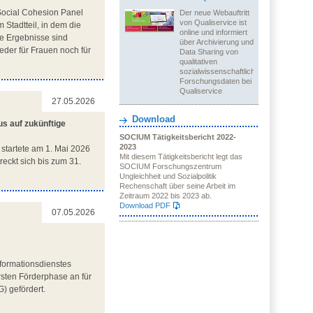
Social Cohesion Panel
Der neue Webauftritt
von Qualiservice ist
 Stadtteil, in dem die
online und informiert
ie Ergebnisse sind
über Archivierung und
eder für Frauen noch für
Data Sharing von
qualitativen
sozialwissenschaftlichen
Forschungsdaten bei
Qualiservice
27.05.2026
Download
us auf zukünftige
SOCIUM Tätigkeitsbericht 2022-
2023
) startete am 1. Mai 2026
Mit diesem Tätigkeitsbericht legt das
eckt sich bis zum 31.
SOCIUM Forschungszentrum
Ungleichheit und Sozialpolitik
Rechenschaft über seine Arbeit im
Zeitraum 2022 bis 2023 ab.
Download PDF
07.05.2026
formationsdienstes
sten Förderphase an für
) gefördert.