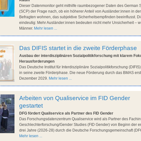
Raum
Dieser Datenmonitor geht mithilfe raumbezogener Daten des German 
(SCP) der Frage nach, ob ein höherer Anteil von Ausländer:innen in dem
Befragten wohnen, das subjektive Sicherheitsempfinden beeinflusst. D
eindeutig: Mehr Ausländer:innen bedeuten nicht mehr Unsicherheit – w
Männer.
Mehr lesen ...
Das DIFIS startet in die zweite Förderphase
Ausbau der interdisziplinären Sozialpolitikforschung mit klarem Fok
Herausforderungen
Das Deutsche Institut für Interdisziplinäre Sozialpolitikforschung (DIFIS
in seine zweite Förderphase. Die neue Förderung durch das BMAS erstr
Dezember 2029.
Mehr lesen ...
Arbeiten von Qualiservice im FID Gender
gestartet
DFG fördert Qualiservice als Partner des FID Gender
Das Forschungsdatenzentrum Qualiservice wird als Partner des Fachin
Geschlechterforschung/Gender Studies (FID Gender) von Beginn der er
drei Jahre (2026-28) durch die Deutsche Forschungsgemeinschaft (DFG
Mehr lesen ...