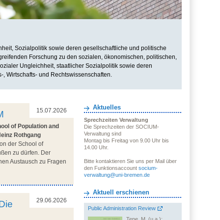
it, Sozialpolitik sowie deren gesellschaftliche und politische
rgreifenden Forschung zu den sozialen, ökonomischen, politischen,
zialer Ungleichheit, staatlicher Sozialpolitik sowie deren
s-, Wirtschafts- und Rechtswissenschaften.
Aktuelles
15.07.2026
M
Sprechzeiten Verwaltung
ool of Population and
Die Sprechzeiten der SOCIUM-
Verwaltung sind
Heinz Rothgang
Montag bis Freitag von 9.00 Uhr bis
on der School of
14.00 Uhr.
üßen zu dürfen. Der
ichen Austausch zu Fragen
Bitte kontaktieren Sie uns per Mail über
den Funktionsaccount
socium-
verwaltung@uni-bremen.de
Aktuell erschienen
29.06.2026
Die
Public Administration Review
Tepe, M. (u.a.):