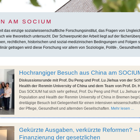
N AM SOCIUM
das einzige sozialwissenschaftliche Forschungsinstitut, das Fragen von Ungleichhe
h wie theoretisch untersucht. Der Schwerpunkt der Arbeit liegt auf der fächerübe
chen, rechtlichen, historischen und sozial-medizinischen Bedingungen und Folgen so
inär getragen wird diese Forschung vor allem von Soziologie, Politik-, Gesundheit
Hochrangiger Besuch aus China am SOCIU
Diskussionsrunde mit Prof. Du Peng und Prof. Lu Jiehua von der Sch
Health der Renmin University of China und dem Team von Prof. Dr. 
Das SOCIUM hat sich sehr gefreut, Prof. Du Peng und Prof. Lu Jiehua v
Population and Health der Renmin University of China in Bremen begr
dreitägige Besuch bot Gelegenheit für einen intensiven wissenschaftl
der Pflege, Gesundheit und alternden Gesellschaften.
Mehr lesen ...
Gekürzte Ausgaben, verkürzte Reformen? – 
Finanzierung der gesetzlichen