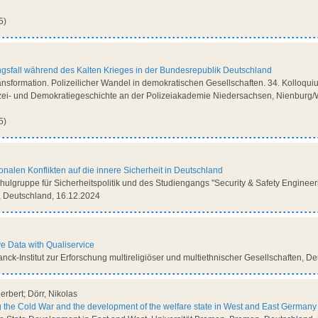
5)
ungsfall während des Kalten Krieges in der Bundesrepublik Deutschland
sformation. Polizeilicher Wandel in demokratischen Gesellschaften. 34. Kolloquiu
izei- und Demokratiegeschichte an der Polizeiakademie Niedersachsen, Nienburg/
5)
ionalen Konflikten auf die innere Sicherheit in Deutschland
hulgruppe für Sicherheitspolitik und des Studiengangs "Security & Safety Enginee
 Deutschland, 16.12.2024
ve Data with Qualiservice
lanck-Institut zur Erforschung multireligiöser und multiethnischer Gesellschaften, 
rbert; Dörr, Nikolas
the Cold War and the development of the welfare state in West and East Germany