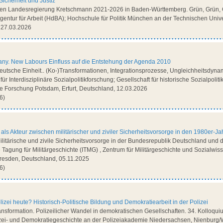
Sicherheit und Justiz
itten Landesregierung Kretschmann 2021-2026 in Baden-Württemberg. Grün, Grün, G
ntur für Arbeit (HdBA); Hochschule für Politik München an der Technischen Univ
 27.03.2026
ny. New Labours Einfluss auf die Entstehung der Agenda 2010
eutsche Einheit.. (Ko-)Transformationen, Integrationsprozesse, Ungleichheitsdynami
 für Interdisziplinäre Sozialpolitikforschung; Gesellschaft für historische Sozialpolit
che Forschung Potsdam, Erfurt, Deutschland, 12.03.2026
6)
als Akteur zwischen militärischer und ziviler Sicherheitsvorsorge in den 1980er-J
Militärische und zivile Sicherheitsvorsorge in der Bundesrepublik Deutschland und
e Tagung für Militärgeschichte (ITMG) , Zentrum für Militärgeschichte und Sozialwis
esden, Deutschland, 05.11.2025
6)
lizei heute? Historisch-Politische Bildung und Demokratiearbeit in der Polizei
sformation. Polizeilicher Wandel in demokratischen Gesellschaften. 34. Kolloquiu
izei- und Demokratiegeschichte an der Polizeiakademie Niedersachsen, Nienburg/