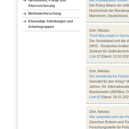
Gesundheit, Pflege und
den Politikfeldern Innere 
Die Policy-Bilanz der dr
Alterssicherung
Hochschule der Bundesage
Methodenforschung
Mannheim, Deutschland,
Ehemalige Abteilungen und
Arbeitsgruppen
Dörr, Nikolas
Third Way made in Germa
Der Sozialstaat und die d
DIFIS - Deutsches Institut
Zentrum für Zeithistoris
Link
(Stand: 12.03.202
Dörr, Nikolas
Die westdeutsche Polizei 
Gerüstet für den Krieg? 
Jahren, 64. International
Bundeswehr (ZMSBw), Dr
Link
(Stand: 26.01.202
Dörr, Nikolas
Wie verändert sich die Po
Zwischen Reform und Tran
Forschungsstelle für Pol