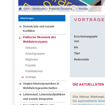
Start
Abteilungen
Politische Ökonomie ...
Vorträge
Abteilungen
VORTRÄG
Demokratie und soziale
Konflikte
Erscheinungsjahr
Politische Ökonomie des
von
Wohlfahrtsstaates
bis
Aktuelles
Titel
Arbeitsgruppen
Mitglieder
Referent/in
Projekte
Publikationen
Vorträge
Ungleichheitsdynamiken in
DIE AKTUELLSTEN
Wohlfahrtsgesellschaften
Lebenslauf, Lebenslaufpolitiken
Dörr, Nikolas; Waldvogel
und soziale Integration
Die asymmetrische Sicherh