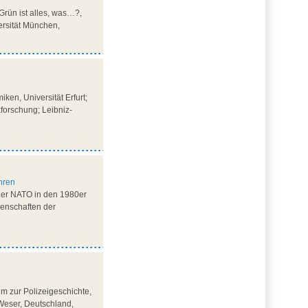
rün ist alles, was…?,
ersität München,
ken, Universität Erfurt;
ikforschung; Leibniz-
ahren
 der NATO in den 1980er
senschaften der
m zur Polizeigeschichte,
Weser, Deutschland,