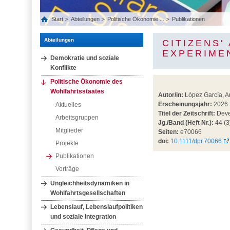
Start
Abteilungen
Politische Ökonomie ...
Publikationen
Abteilungen
CITIZENS'
EXPERIME
Demokratie und soziale
Konflikte
Politische Ökonomie des
Wohlfahrtsstaates
Autor/in:
López García, A
Erscheinungsjahr:
2026
Aktuelles
Titel der Zeitschrift:
Deve
Arbeitsgruppen
Jg./Band (Heft Nr.):
44 (3
Mitglieder
Seiten:
e70066
doi:
10.1111/dpr.70066
Projekte
Publikationen
Vorträge
Ungleichheitsdynamiken in
Wohlfahrtsgesellschaften
Lebenslauf, Lebenslaufpolitiken
und soziale Integration