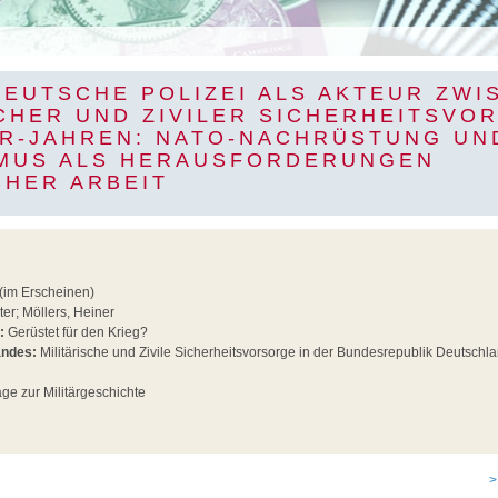
DEUTSCHE POLIZEI ALS AKTEUR ZWI
CHER UND ZIVILER SICHERHEITSVO
ER-JAHREN: NATO-NACHRÜSTUNG UN
MUS ALS HERAUSFORDERUNGEN
CHER ARBEIT
(im Erscheinen)
ter; Möllers, Heiner
:
Gerüstet für den Krieg?
andes:
Militärische und Zivile Sicherheitsvorsorge in der Bundesrepublik Deutsch
ge zur Militärgeschichte
>