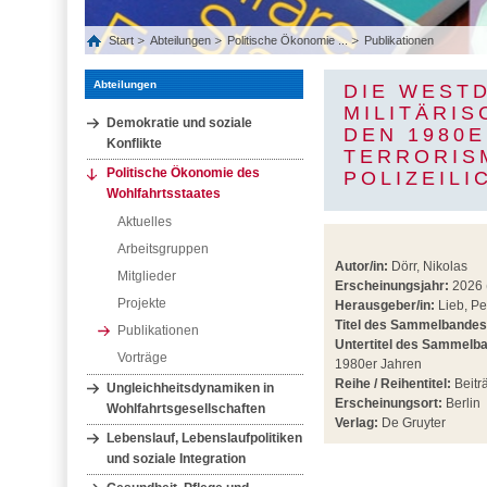
Start
Abteilungen
Politische Ökonomie ...
Publikationen
Abteilungen
DIE WEST
MILITÄRIS
Demokratie und soziale
DEN 1980
Konflikte
TERRORIS
Politische Ökonomie des
POLIZEILI
Wohlfahrtsstaates
Aktuelles
Arbeitsgruppen
Autor/in:
Dörr, Nikolas
Mitglieder
Erscheinungsjahr:
2026 
Projekte
Herausgeber/in:
Lieb, Pe
Titel des Sammelbandes
Publikationen
Untertitel des Sammelb
Vorträge
1980er Jahren
Reihe / Reihentitel:
Beiträ
Ungleichheitsdynamiken in
Erscheinungsort:
Berlin
Wohlfahrtsgesellschaften
Verlag:
De Gruyter
Lebenslauf, Lebenslaufpolitiken
und soziale Integration